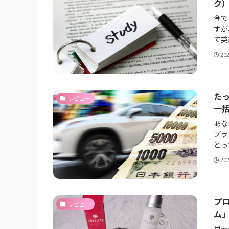
ク
今で
すが
て英
20
た
レビュー
一
あな
プラ
とっ
20
プ
レビュー
ム
目元