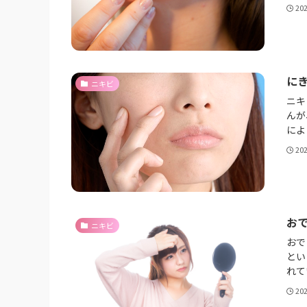
20
に
ニキビ
ニキ
んが
によ
20
お
ニキビ
おで
とい
れて
20