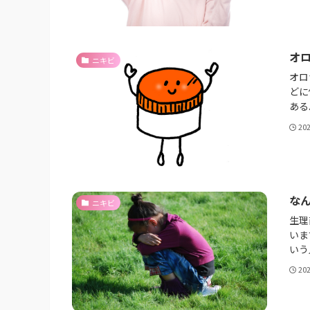
オ
ニキビ
オロ
どに
ある
20
な
ニキビ
生理
いま
いう
20