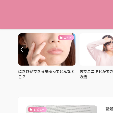
ニキビ
ニキビ
普通の化
にきびができる場所ってどんなと
おでこニキビがで
こ？
方法
話題
レビュー