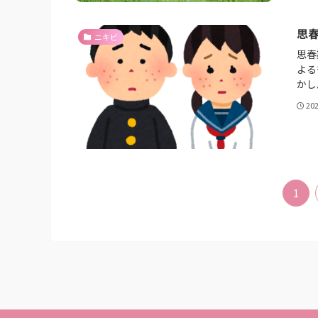
思
ニキビ
思春
よる
かし
20
1