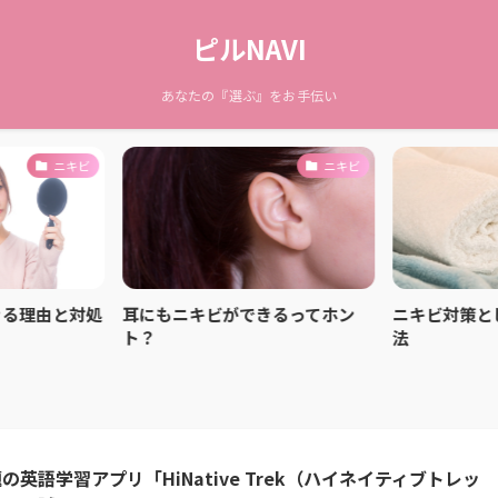
ピルNAVI
あなたの『選ぶ』をお手伝い
ニキビ
ニキビ
きる理由と対処
耳にもニキビができるってホン
ニキビ対策と
ト？
法
の英語学習アプリ「HiNative Trek（ハイネイティブトレッ