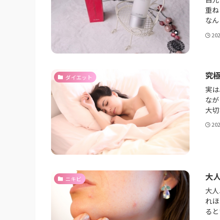
重ね
なん
20
究
ダイエット
実は
なが
大切
20
大
ニキビ
大人
れほ
ると