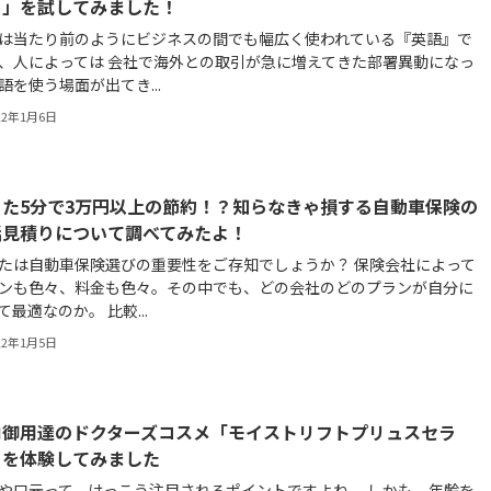
）」を試してみました！
は当たり前のようにビジネスの間でも幅広く使われている『英語』で
、人によっては 会社で海外との取引が急に増えてきた部署異動になっ
語を使う場面が出てき...
22年1月6日
った5分で3万円以上の節約！？知らなきゃ損する自動車保険の
括見積りについて調べてみたよ！
たは自動車保険選びの重要性をご存知でしょうか？ 保険会社によって
ンも色々、料金も色々。その中でも、どの会社のどのプランが自分に
て最適なのか。 比較...
22年1月5日
ロ御用達のドクターズコスメ「モイストリフトプリュスセラ
」を体験してみました
や口元って、けっこう注目されるポイントですよね。 しかも、年齢を