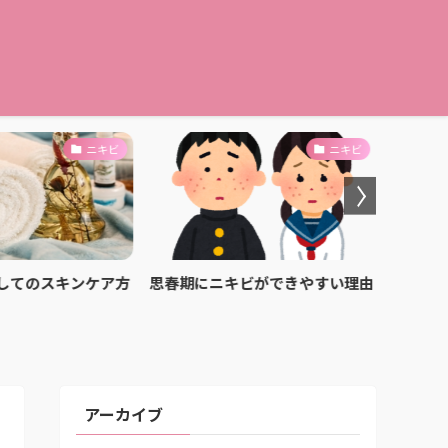
ニキビ
ニキビ
してのスキンケア方
思春期にニキビができやすい理由
ニキビ
アーカイブ